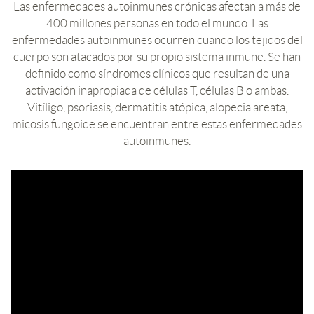
Las enfermedades autoinmunes crónicas afectan a más de
400 millones personas en todo el mundo. Las
enfermedades autoinmunes ocurren cuando los tejidos del
cuerpo son atacados por su propio sistema inmune. Se han
definido como síndromes clínicos que resultan de una
activación inapropiada de células T, células B o ambas.
Vitíligo, psoriasis, dermatitis atópica, alopecia areata,
micosis fungoide se encuentran entre estas enfermedades
autoinmunes.