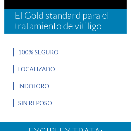
El Gold standard para el
tratamiento de vitiligo
100% SEGURO
LOCALIZADO
INDOLORO
SIN REPOSO